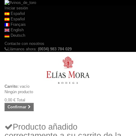
Iniciar sesión
Español
Español
Français
English
Deutsch
Contacte con nosotros
Llámanos ahora:
(0034) 983 784 029
Carrito:
vacío
Ningún producto
0,00 €
Total
Confirmar
Producto añadido
correctamente a su carrito de la