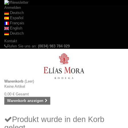
Anmelden
Deutsch
Español
Français
English
Deutsch
Kontakt
Rufen Sie uns an:
(0034) 983 784 029
Warenkorb
(Leer)
Keine Artikel
0,00 €
Gesamt
Warenkorb anzeigen
Produkt wurde in den Korb
gelegt