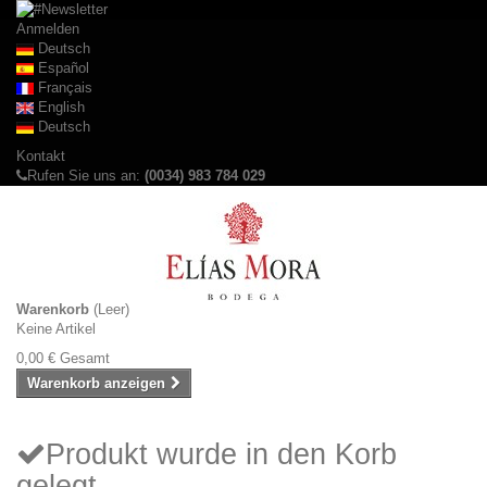
Anmelden
Deutsch
Español
Français
English
Deutsch
Kontakt
Rufen Sie uns an:
(0034) 983 784 029
Warenkorb
(Leer)
Keine Artikel
0,00 €
Gesamt
Warenkorb anzeigen
Produkt wurde in den Korb
gelegt