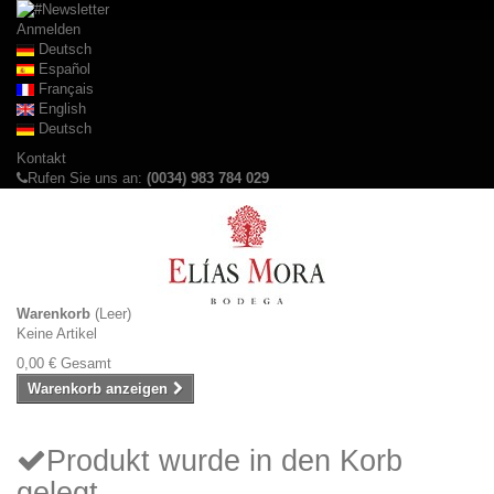
Anmelden
Deutsch
Español
Français
English
Deutsch
Kontakt
Rufen Sie uns an:
(0034) 983 784 029
Warenkorb
(Leer)
Keine Artikel
0,00 €
Gesamt
Warenkorb anzeigen
Produkt wurde in den Korb
gelegt