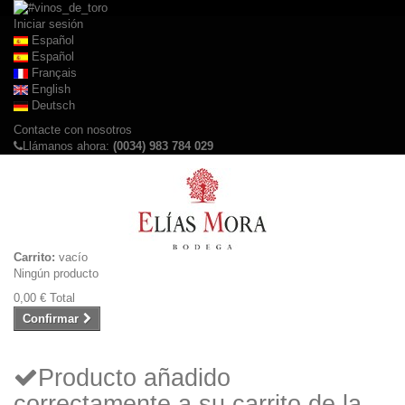
Iniciar sesión
Español
Español
Français
English
Deutsch
Contacte con nosotros
Llámanos ahora:
(0034) 983 784 029
Carrito:
vacío
Ningún producto
0,00 €
Total
Confirmar
Producto añadido
correctamente a su carrito de la