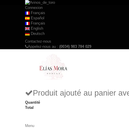
Connexion
Français
Español
Français
English
Deutsch
Contactez-nous
Appelez-nous au :
(0034) 983 784 029
Produit ajouté au panier a
Quantité
Total
Menu