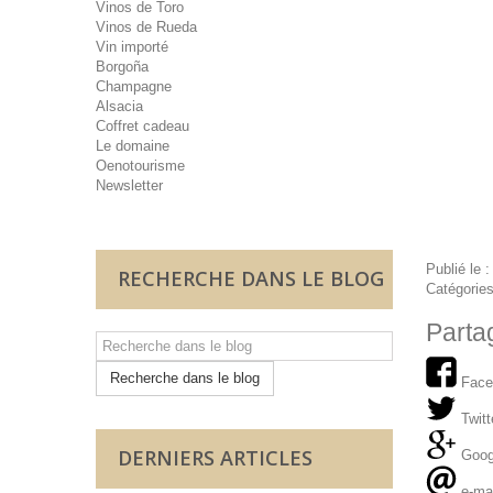
Vinos de Toro
Vinos de Rueda
Vin importé
Borgoña
Champagne
Alsacia
Coffret cadeau
Le domaine
Oenotourisme
Newsletter
Publié le 
RECHERCHE DANS LE BLOG
Catégorie
Parta
Recherche dans le blog
Face
Twitt
DERNIERS ARTICLES
Goog
e-ma