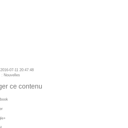
: 2016-07-11 20:47:48
s :
Nouvelles
ger ce contenu
book
er
le+
il