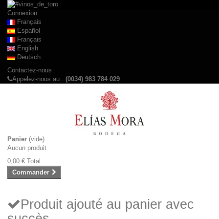
Connexion
Français
Español
Français
English
Deutsch
Contactez-nous
Appelez-nous au :
(0034) 983 784 029
Panier
(vide)
Aucun produit
0,00 €
Total
Commander
Produit ajouté au panier avec
succès