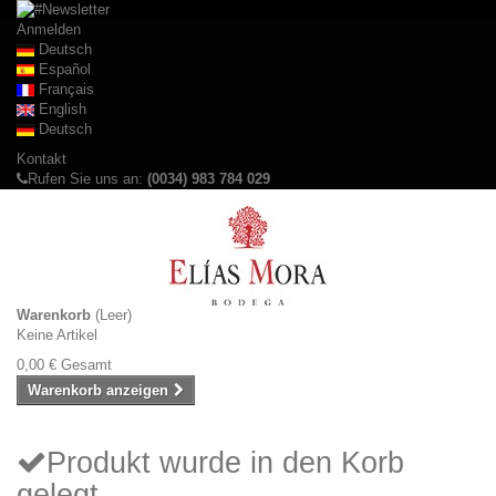
Anmelden
Deutsch
Español
Français
English
Deutsch
Kontakt
Rufen Sie uns an:
(0034) 983 784 029
Warenkorb
(Leer)
Keine Artikel
0,00 €
Gesamt
Warenkorb anzeigen
Produkt wurde in den Korb
gelegt