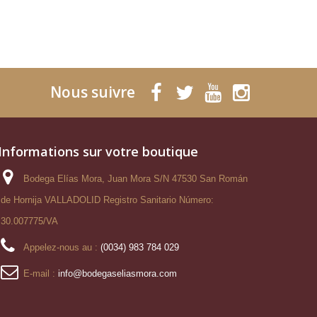
Nous suivre
Informations sur votre boutique
Bodega Elías Mora, Juan Mora S/N 47530 San Román
de Hornija VALLADOLID Registro Sanitario Número:
30.007775/VA
Appelez-nous au :
(0034) 983 784 029
E-mail :
info@bodegaseliasmora.com