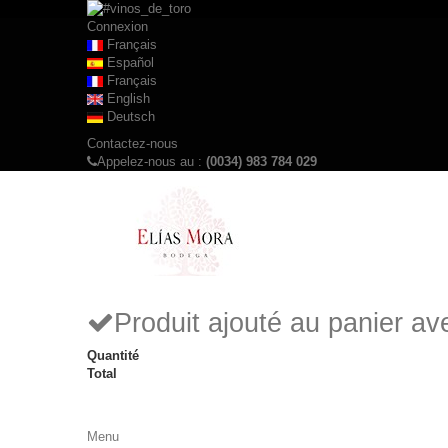
Connexion
Français
Español
Français
English
Deutsch
Contactez-nous
Appelez-nous au :
(0034) 983 784 029
Produit ajouté au panier a
Quantité
Total
Menu