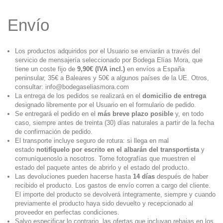
Envío
Los productos adquiridos por el Usuario se enviarán a través del
servicio de mensajería seleccionado por Bodega Elías Mora, que
tiene un coste fijo de
9,90€ (IVA incl.)
en envíos a España
peninsular, 35€ a Baleares y 50€ a algunos países de la UE. Otros,
consultar:
info@bodegaseliasmora.com
La entrega de los pedidos se realizará en el
domicilio de entrega
designado libremente por el Usuario en el formulario de pedido.
Se entregará el pedido en el
más breve plazo posible
y, en todo
caso, siempre antes de treinta (30) días naturales a partir de la fecha
de confirmación de pedido.
El transporte incluye seguro de rotura: si llega en mal
estado
notifíquelo por escrito en el albarán del transportista
y
comuníquenoslo a nosotros. Tome fotografías que muestren el
estado del paquete antes de abrirlo y el estado del producto.
Las devoluciones pueden hacerse hasta
14 días
después de haber
recibido el producto. Los gastos de envío corren a cargo del cliente.
El importe del producto se devolverá íntegramente, siempre y cuando
previamente el producto haya sido devuelto y recepcionado al
proveedor en perfectas condiciones.
Salvo especificar lo contrario, las ofertas que incluyan rebajas en los