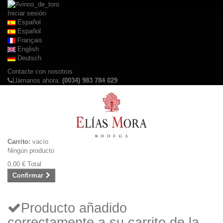
Iniciar sesión
Español
Español
Français
English
Deutsch
Contacte con nosotros
Llámanos ahora:
(0034) 983 784 029
Carrito:
vacío
Ningún producto
0,00 €
Total
Confirmar
Producto añadido
correctamente a su carrito de la